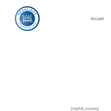
Skip
to
content
Accueil
Resalinge
[mphb_rooms]