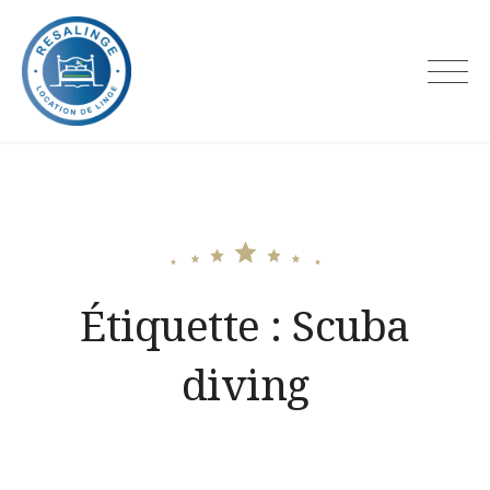
Skip
to
content
Resalinge
Étiquette :
Scuba
diving